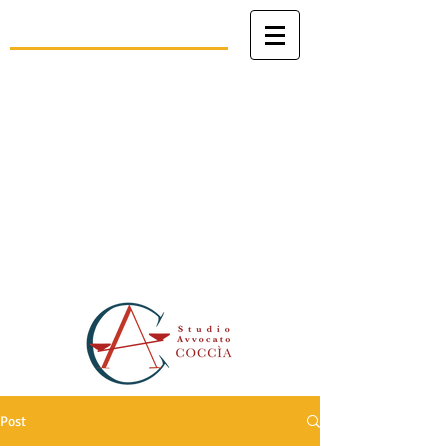
Studio Legale
avv. Angelo Coccìa
Patrocinio in Cassazione, avanti al
Tribunale della Rota Romana e al
Tribunale dello Stato della Città del
Vaticano
Civile - Penale - Canonico
Post