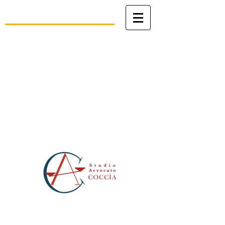
Studio Legale
avv. Angelo Coccìa
Patrocinio in Cassazione, avanti al
Tribunale della Rota Romana e al
Tribunale dello Stato della Città del
Vaticano
Civile - Penale - Canonico