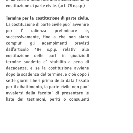
costituzione di parte civile. (art. 78 c.p.p.)
Termine per la costituzione di parte civile.
La costituzione di parte civile puo` avvenire
per l' udienza preliminare e,
successivamente, fino a che non siano
compiuti gli adempimenti previsti
dall'articolo 484 c.p.p. relativi alla
costituzione delle parti in giudizio.Il
termine suddetto e` stabilito a pena di
decadenza. e se la costituzione avviene
dopo la scadenza del termine, e cioè dopo i
sette giorni liberi prima della data fissata
per il dibattimento, la parte civile non puo`
avvalersi della facolta` di presentare le
liste dei testimoni, periti o consulenti
tecnici. Art. (79 c.p.p.). Il difensore delle
altre parti privateLa parte civile, come
anche il responsabile civile e la persona
civilmente obbligata per la pena
pecuniaria, stanno in giudizio col ministero