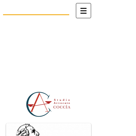
Studio Legale
avv. Angelo Coccìa
Patrocinio in Cassazione, avanti al
Tribunale della Rota Romana e al
Tribunale dello Stato della Città del
Vaticano
Civile - Penale - Canonico