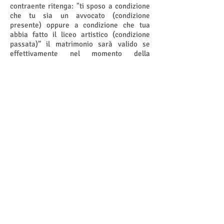
contraente ritenga: "ti sposo a condizione
che tu sia un avvocato (condizione
presente) oppure a condizione che tua
abbia fatto il liceo artistico (condizione
passata)” il matrimonio sarà valido se
effettivamente nel momento della
celebrazione il coniuge è avvocato o se a
suo tempo si è diplomato presso il liceo
artistico.Non sarà invece valido ad es. il
matrimonio in cui viene posta la
condizione: “ti sposo a patto che entro due
anni dal matrimonio farai abitare mia
madre anziana in casa nostra". In questo
modo il legislatore ha cercato di evitare dei
vincoli futuri e dunque, ancora incerti, al
volontario consenso matrimoniale.
Condizione
INDIETRO