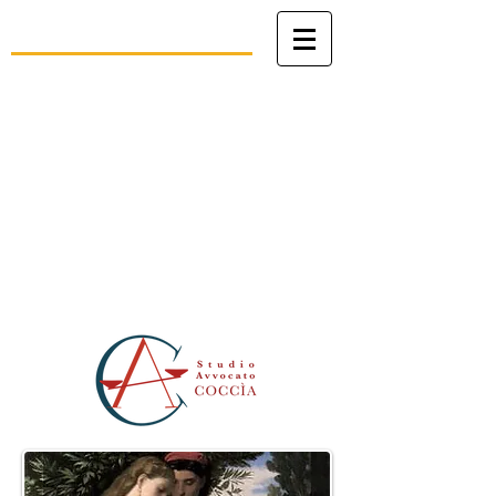
Studio Legale
avv. Angelo Coccìa
Patrocinio in Cassazione, avanti al
Tribunale della Rota Romana e al
Tribunale dello Stato della Città del
Vaticano
Civile - Penale - Canonico