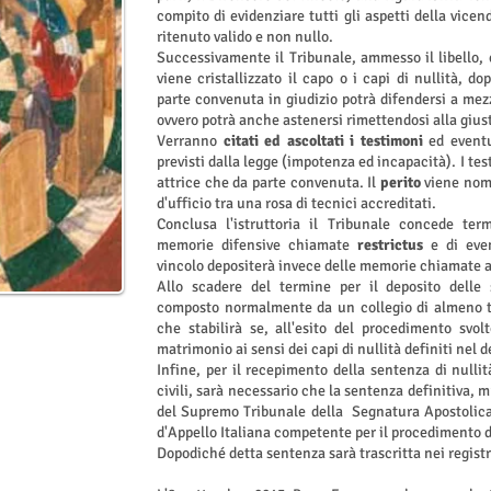
compito di evidenziare tutti gli aspetti della vicen
ritenuto valido e non nullo.
Successivamente il Tribunale, ammesso il libello,
viene cristallizzato il capo o i capi di nullità, do
parte convenuta in giudizio potrà difendersi a mez
ovvero potrà anche astenersi rimettendosi alla giust
Verranno
citati ed ascoltati i testimoni
ed eventu
previsti dalla legge (impotenza ed incapacità). I te
attrice che da parte convenuta. Il
perito
viene nom
d'ufficio tra una rosa di tecnici accreditati.
Conclusa l'istruttoria il Tribunale concede term
memorie difensive chiamate
restrictus
e di even
vincolo depositerà invece delle memorie chiamate 
Allo scadere del termine per il deposito delle
composto normalmente da un collegio di almeno t
che stabilirà se, all'esito del procedimento svol
matrimonio ai sensi dei capi di nullità definiti nel 
Infine, per il recepimento della sentenza di nullità
civili, sarà necessario che la sentenza definitiva, 
del Supremo Tribunale della Segnatura Apostolica,
d'Appello Italiana competente per il procedimento 
Dopodiché detta sentenza sarà trascritta nei registri