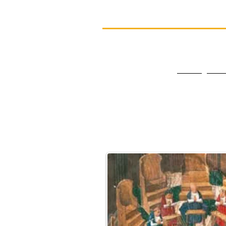
Studio Legale
avv. Angelo Coccì
Patrocinio in Cassazione, avanti al Tribuna
Vaticano
Civile - Penale - Canonico
HOME
Curri