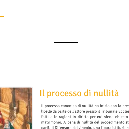
a
le della Rota Romana e al Tribunale dello Stato della Città del
culum
Book Online
Costi
Rota Romana
Abusi su minori
Civile
Il processo di nullità
Il processo canonico di nullità ha inizio con la pr
libello
da parte dell'attore presso il Tribunale Eccles
fatti e le ragioni in diritto per cui viene chiesto
matrimonio. A pena di nullità del procedimento ste
parti, il Difensore del vincolo, una figura istituzio