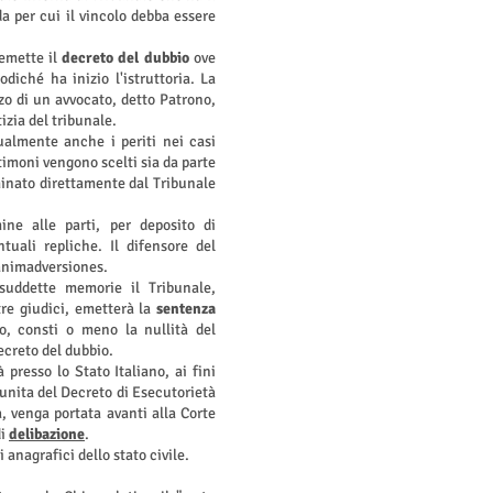
da per cui il vincolo debba essere
 emette il
decreto del dubbio
ove
podiché ha inizio l'istruttoria. La
zo di un avvocato, detto Patrono,
izia del tribunale.
almente anche i periti nei casi
stimoni vengono scelti sia da parte
inato direttamente dal Tribunale
ine alle parti, per deposito di
tuali repliche. Il difensore del
animadversiones.
 suddette memorie il Tribunale,
re giudici, emetterà la
sentenza
to, consti o meno la nullità del
decreto del dubbio.
 presso lo Stato Italiano, ai fini
munita del Decreto di Esecutorietà
 venga portata avanti alla Corte
di
delibazione
.
 anagrafici dello stato civile.