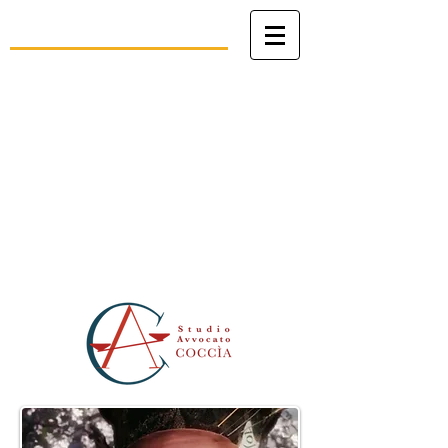
Studio Legale
avv. Angelo Coccìa
Patrocinio in Cassazione, avanti al
Tribunale della Rota Romana e al
Tribunale dello Stato della Città del
Vaticano
Civile - Penale - Canonico