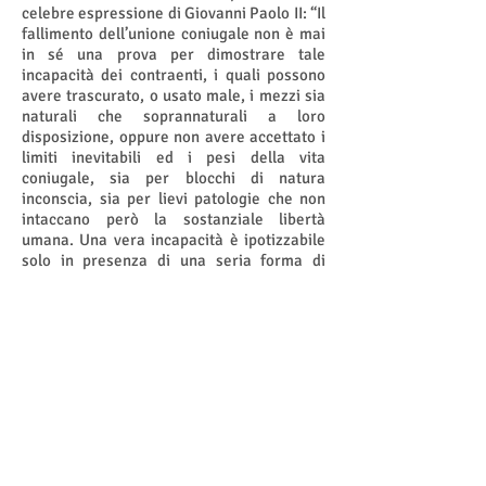
celebre espressione di Giovanni Paolo II: “Il
fallimento dell’unione coniugale non è mai
in sé una prova per dimostrare tale
incapacità dei contraenti, i quali possono
avere trascurato, o usato male, i mezzi sia
naturali che soprannaturali a loro
disposizione, oppure non avere accettato i
limiti inevitabili ed i pesi della vita
coniugale, sia per blocchi di natura
inconscia, sia per lievi patologie che non
intaccano però la sostanziale libertà
umana. Una vera incapacità è ipotizzabile
solo in presenza di una seria forma di
anomalia che comunque si voglia definire,
deve intaccare sostanzialmente la capacità
di intendere o volere del contraente.”Le
cause di natura psichica possono essere
varie tra cui: il narcisismo, il
transessualismo, il lesbismo, la
ninfomania, l'omosessualità, il voyerismo,
il sadismo, il masochismo, la noncuranza o
negligenza strafottente
(“menefreghismo”), il satirismo, l'alcolismo